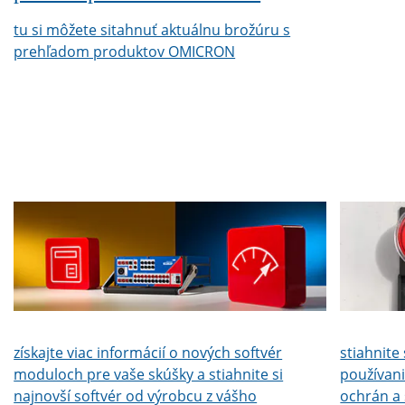
tu si môžete sitahnuť aktuálnu brožúru s
prehľadom produktov OMICRON
získajte viac informácií o nových softvér
stiahnite
moduloch pre vaše skúšky a stiahnite si
používani
najnovší softvér od výrobcu z vášho
ochrán a