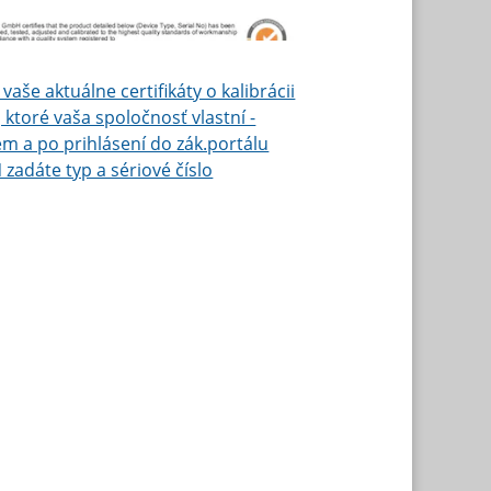
 vaše aktuálne certifikáty o kalibrácii
, ktoré vaša spoločnosť vlastní -
sem a po prihlásení do zák.portálu
adáte typ a sériové číslo
 zariadenia a stiahnete si pdf