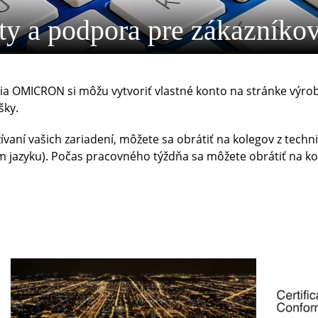
ty a podpora pre zákazníko
enia OMICRON si môžu vytvoriť vlastné konto na stránke výro
šky.
žívaní vašich zariadení, môžete sa obrátiť na kolegov z tec
m jazyku). Počas pracovného týždňa sa môžete obrátiť na kol