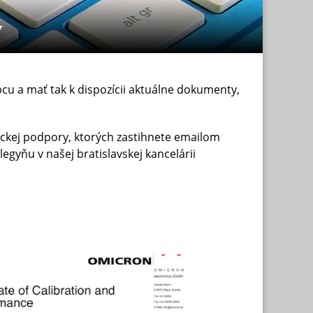
v
bcu a mať tak k dispozícii aktuálne dokumenty,
hnickej podpory, ktorých zastihnete emailom
egyňu v našej bratislavskej kancelárii