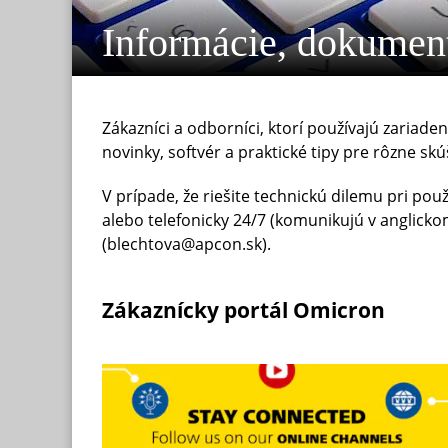
Informácie, dokumen
Zákazníci a odborníci, ktorí používajú zariad
novinky, softvér a praktické tipy pre rôzne skú
V prípade, že riešite technickú dilemu pri pou
alebo telefonicky 24/7 (komunikujú v anglicko
(blechtova@apcon.sk).
Zákaznícky portál Omicron