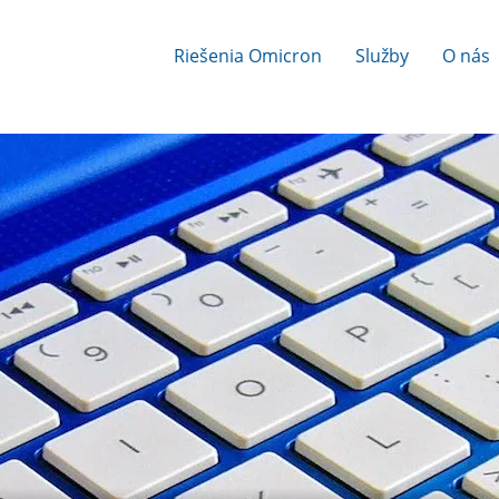
Riešenia Omicron
Služby
O nás