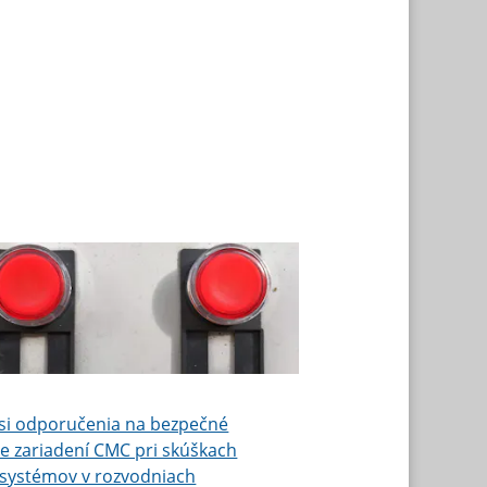
 si odporučenia na bezpečné
e zariadení CMC pri skúškach
 systémov v rozvodniach