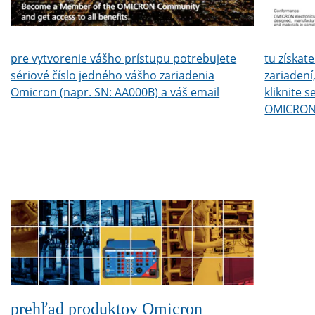
pre vytvorenie vášho prístupu potrebujete
tu získate
sériové číslo jedného vášho zariadenia
zariadení
Omicron (napr. SN: AA000B) a váš email
kliknite 
OMICRON z
vybraného
súbor.
prehľad produktov Omicron